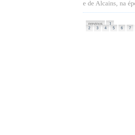
e de Alcains, na ép
previous
1
2
3
4
5
6
7