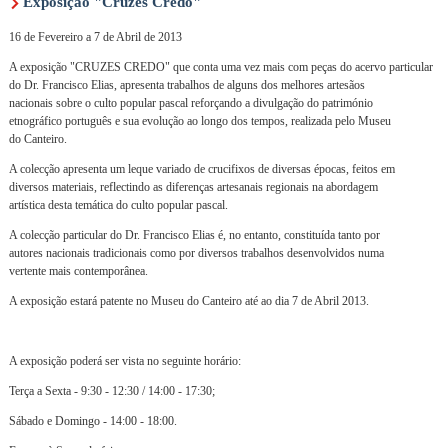
Exposição "Cruzes Credo"
16 de Fevereiro a 7 de Abril de 2013
A exposição "CRUZES CREDO" que conta uma vez mais com peças do acervo particular
do Dr. Francisco Elias, apresenta trabalhos de alguns dos melhores artesãos
nacionais sobre o culto popular pascal reforçando a divulgação do património
etnográfico português e sua evolução ao longo dos tempos, realizada pelo Museu
do Canteiro.
A colecção apresenta um leque variado de crucifixos de diversas épocas, feitos em
diversos materiais, reflectindo as diferenças artesanais regionais na abordagem
artística desta temática do culto popular pascal.
A colecção particular do Dr. Francisco Elias é, no entanto, constituída tanto por
autores nacionais tradicionais como por diversos trabalhos desenvolvidos numa
vertente mais contemporânea.
A exposição estará patente no Museu do Canteiro até ao dia 7 de Abril 2013.
A exposição poderá ser vista no seguinte horário:
Terça a Sexta - 9:30 - 12:30 / 14:00 - 17:30;
Sábado e Domingo - 14:00 - 18:00.