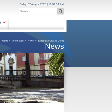
Friday, 07 August 2026 | 10:39:34 PM
S
Home
»
Information
»
News
»
Exposicao Cruzes Credo
News